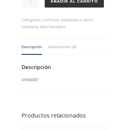
AÑADIR AL CARRITO
helados
transparente
cantidad
Categorías:
Cucharas, espatulas y cazos
heladería
,
Más Vendidos
Descripción
Valoraciones (0)
Descripción
AF00408T
Productos relacionados