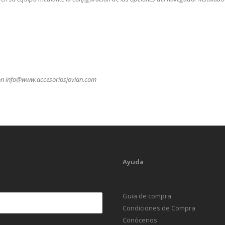
 con info@www.accesoriosjovian.com
Ayuda
Guia de compra
Condiciones de Compra
Conócenos