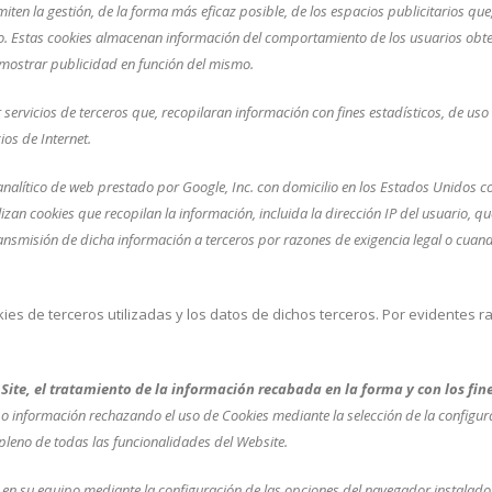
n la gestión, de la forma más eficaz posible, de los espacios publicitarios que,
ado. Estas cookies almacenan información del comportamiento de los usuarios obt
a mostrar publicidad en función del mismo.
 servicios de terceros que, recopilaran información con fines estadísticos, de uso 
ios de Internet.
cio analítico de web prestado por Google, Inc. con domicilio en los Estados Unido
ilizan cookies que recopilan la información, incluida la dirección IP del usuario,
ansmisión de dicha información a terceros por razones de exigencia legal o cuan
kies de terceros utilizadas y los datos de dichos terceros. Por evidentes 
e Site, el tratamiento de la información recabada en la forma y con los f
 o información rechazando el uso de Cookies mediante la selección de la configur
pleno de todas las funcionalidades del Website.
s en su equipo mediante la configuración de las opciones del navegador instalad