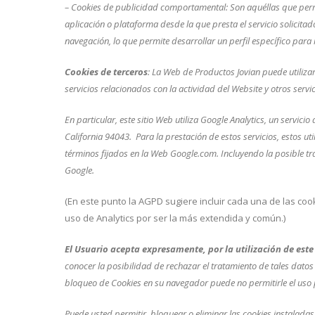
– Cookies de
publicidad comportamental: Son aquéllas que permite
aplicación o plataforma desde la que presta el servicio solicit
navegación, lo que permite desarrollar un perfil específico par
Cookies de terceros
: La Web de Productos Jovian puede utilizar
servicios relacionados con la actividad del Website y otros servic
En particular, este sitio Web utiliza Google Analytics, un servi
California 94043. Para la prestación de estos servicios, estos ut
términos fijados en la Web Google.com. Incluyendo la posible tr
Google.
(En este punto la AGPD sugiere incluir cada una de las coo
uso de Analytics por ser la más extendida y común.)
El Usuario acepta expresamente, por la utilización de est
conocer la posibilidad de rechazar el tratamiento de tales datos
bloqueo de Cookies en su navegador puede no permitirle el uso 
Puede usted permitir, bloquear o eliminar las cookies instalada