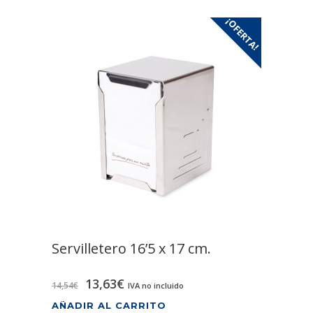
¡OFERTA!
Servilletero 16’5 x 17 cm.
El
El
13,63
€
14,54
€
IVA no incluido
precio
precio
AÑADIR AL CARRITO