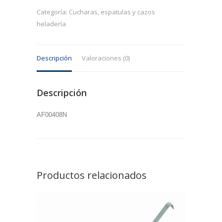
negra
Categoría:
Cucharas, espatulas y cazos
cantidad
heladería
Descripción
Valoraciones (0)
Descripción
AF00408N
Productos relacionados