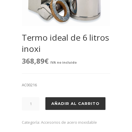
Termo ideal de 6 litros
inoxi
368,89
€
IVA no incluido
AC00216
Termo
AÑADIR AL CARRITO
ideal
de
6
Categoría:
Accesorios de acero inoxidable
litros