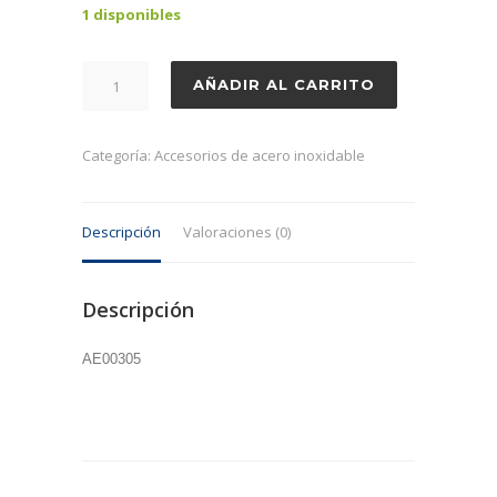
1 disponibles
Molde
AÑADIR AL CARRITO
polos
20
tubos
Categoría:
Accesorios de acero inoxidable
japonés
cantidad
Descripción
Valoraciones (0)
Descripción
AE00305