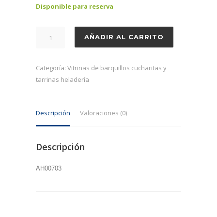
Disponible para reserva
Dispensador
AÑADIR AL CARRITO
de
barquillos
pared
Categoría:
Vitrinas de barquillos cucharitas y
cantidad
tarrinas heladería
Descripción
Valoraciones (0)
Descripción
AH00703