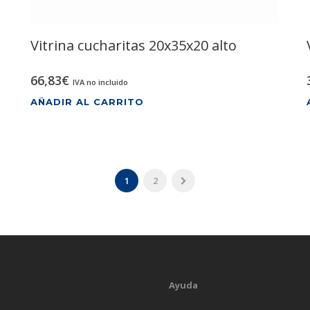
Vitrina cucharitas 20x35x20 alto
66,83
€
IVA no incluido
AÑADIR AL CARRITO
1
2
Ayuda