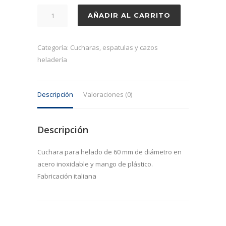
Cuchara
AÑADIR AL CARRITO
para
helado
de
Categoría:
Cucharas, espatulas y cazos
60
heladería
mm
de
Descripción
Valoraciones (0)
diámetro
en
acero
Descripción
inoxidable
y
Cuchara para helado de 60 mm de diámetro en
mango
acero inoxidable y mango de plástico.
de
Fabricación italiana
plástico
cantidad