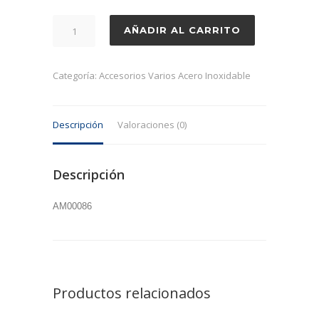
Cubeta
AÑADIR AL CARRITO
inoxidable
5
litros
Categoría:
Accesorios Varios Acero Inoxidable
de
medidas:
Descripción
Valoraciones (0)
360x250x80
mm.
cantidad
Descripción
AM00086
Productos relacionados