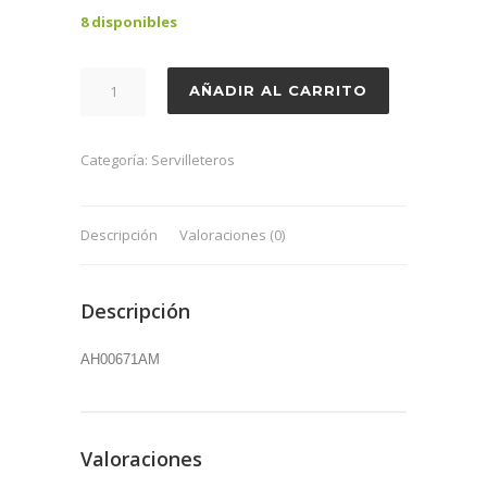
8 disponibles
Servilletero
AÑADIR AL CARRITO
metacrilato
amarillo
cantidad
Categoría:
Servilleteros
Descripción
Valoraciones (0)
Descripción
AH00671AM
Valoraciones