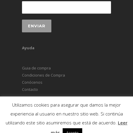
Ayuda
Guia de compra
Condiciones de Compra
Conócenos
Contacto
Utilizamos cookies para asegurar que damos la mejor
experiencia al usuario en nuestro sitio web. Si continúa
© Copyright 2026 Accesorios Jovian
utilizando este sitio asumiremos que está de acuerdo.
Leer