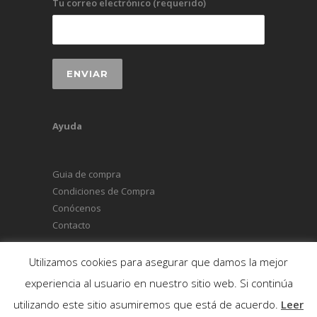
Tu correo electrónico (requerido)
Ayuda
Guia de compra
Condiciones de Compra
Conócenos
Contacto
Utilizamos cookies para asegurar que damos la mejor
experiencia al usuario en nuestro sitio web. Si continúa
© Copyright 2026 Accesorios Jovian
utilizando este sitio asumiremos que está de acuerdo.
Leer