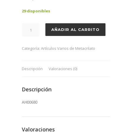
29 disponibles
Portacanutillos
AÑADIR AL CARRITO
metacrilato
cantidad
Categoría:
Artículos Varios de Metacrilato
Descripción
Valoraciones (0)
Descripción
AH00680
Valoraciones