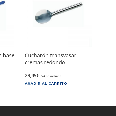
s base
Cucharón transvasar
cremas redondo
29,45
€
IVA no incluido
AÑADIR AL CARRITO