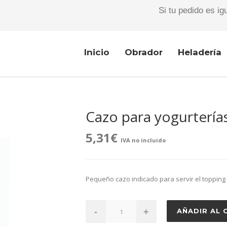
Si tu pedido es ig
Inicio
Obrador
Heladería
Cazo para yogurtería
5,31
€
IVA no incluido
Pequeño cazo indicado para servir el topping 
Cazo
-
+
AÑADIR AL 
para