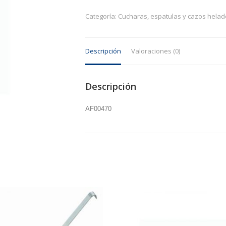
yogurterías
cantidad
Categoría:
Cucharas, espatulas y cazos helad
Descripción
Valoraciones (0)
Descripción
AF00470