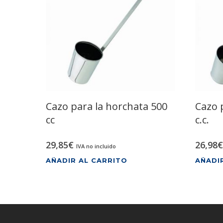
Cazo para la horchata 500
Cazo 
cc
c.c.
29,85
€
26,98
€
IVA no incluido
AÑADIR AL CARRITO
AÑADI