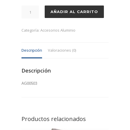
Barra
AÑADIR AL CARRITO
corte
30
x
Categoría:
Accesorios Aluminio
6'5
cantidad
Descripción
Valoraciones (0)
Descripción
AG00503
Productos relacionados